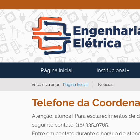
N
Página Inicial
Institucional
a
v
Você está aqui:
Página Inicial
Notícias
e
Telefone da Coordena
g
a
Atenção, alunos ! Para esclarecimentos de d
ç
seguinte contato: (16) 33519765.
ã
Entre em contato durante o horário de atendi
o