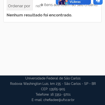
0
itens atendem ao seu critério.
Ordenar por
relevância
data (mais recente pri
Nenhum resultado foi encontrado.
Universidade Federal de São Carlos
Rodovia Washington Luis, km 235 - São Carlos - SP - BR
CEP: 13565-905
Telefone: 16 3351- 9701
E-mail: chefiadee@ufscar.br