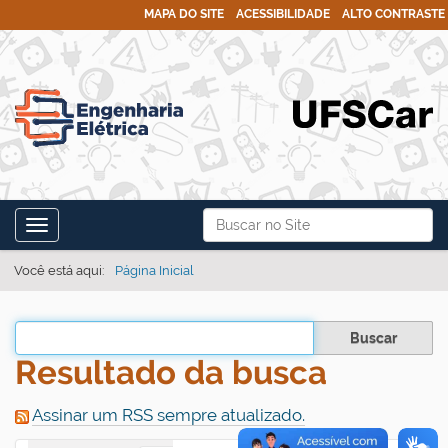
MAPA DO SITE
ACESSIBILIDADE
ALTO CONTRASTE
N
Busca
Toggle navigation
a
Busca Avançada…
v
Você está aqui:
Página Inicial
e
g
Filtrar os resultados
a
Resultado da busca
ç
ã
Assinar um RSS sempre atualizado.
o