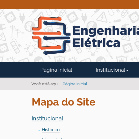
N
Página Inicial
Institucional
a
v
Você está aqui:
Página Inicial
e
Mapa do Site
g
a
ç
Institucional
ã
Histórico
o